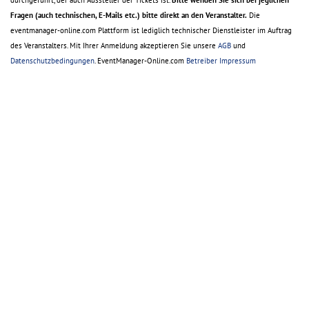
durchgeführt, der auch Aussteller der Tickets ist.
Bitte wenden Sie sich bei jeglichen
Fragen (auch technischen, E-Mails etc.) bitte direkt an den Veranstalter.
Die
eventmanager-online.com Plattform ist lediglich technischer Dienstleister im Auftrag
des Veranstalters. Mit Ihrer Anmeldung akzeptieren Sie unsere
AGB
und
Datenschutzbedingungen
. EventManager-Online.com
Betreiber Impressum